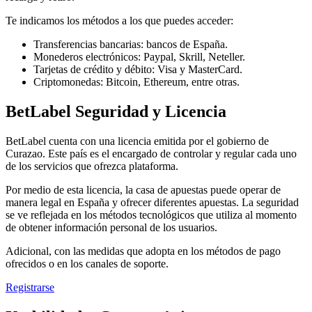
Te indicamos los métodos a los que puedes acceder:
Transferencias bancarias: bancos de España.
Monederos electrónicos: Paypal, Skrill, Neteller.
Tarjetas de crédito y débito: Visa y MasterCard.
Criptomonedas: Bitcoin, Ethereum, entre otras.
BetLabel Seguridad y Licencia
BetLabel cuenta con una licencia emitida por el gobierno de
Curazao. Este país es el encargado de controlar y regular cada uno
de los servicios que ofrezca plataforma.
Por medio de esta licencia, la casa de apuestas puede operar de
manera legal en España y ofrecer diferentes apuestas. La seguridad
se ve reflejada en los métodos tecnológicos que utiliza al momento
de obtener información personal de los usuarios.
Adicional, con las medidas que adopta en los métodos de pago
ofrecidos o en los canales de soporte.
Registrarse