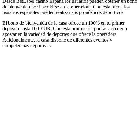
Desde BetLabel casino España los usuarios pueden obtener un bono
de bienvenida por inscribirse en la operadora. Con esta oferta los
usuarios españoles pueden realizar sus pronósticos deportivos.
El bono de bienvenida de la casa ofrece un 100% en tu primer
depósito hasta 100 EUR. Con esta promoción podrás acceder a
apostar en la variedad de deportes que ofrece la operadora.
Adicionalmente, la casa dispone de diferentes eventos y
competencias deportivas.