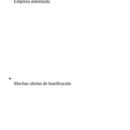
Empresa autorizada
Muchas ofertas de bonificación