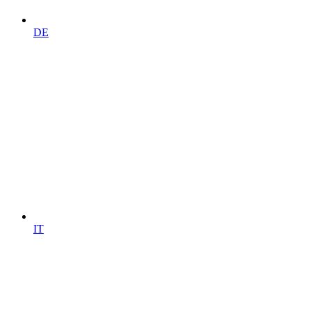
DE
IT