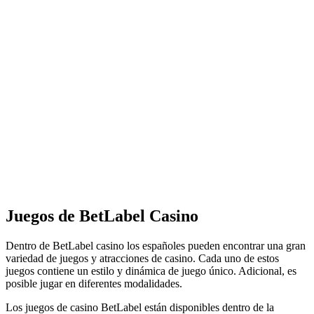
Juegos de BetLabel Casino
Dentro de BetLabel casino los españoles pueden encontrar una gran
variedad de juegos y atracciones de casino. Cada uno de estos
juegos contiene un estilo y dinámica de juego único. Adicional, es
posible jugar en diferentes modalidades.
Los juegos de casino BetLabel están disponibles dentro de la