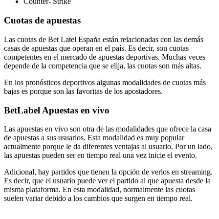
Counter- Strike
Cuotas de apuestas
Las cuotas de Bet Latel España están relacionadas con las demás
casas de apuestas que operan en el país. Es decir, son cuotas
competentes en el mercado de apuestas deportivas. Muchas veces
depende de la competencia que se elija, las cuotas son más altas.
En los pronósticos deportivos algunas modalidades de cuotas más
bajas es porque son las favoritas de los apostadores.
BetLabel Apuestas en vivo
Las apuestas en vivo son otra de las modalidades que ofrece la casa
de apuestas a sus usuarios. Esta modalidad es muy popular
actualmente porque le da diferentes ventajas al usuario. Por un lado,
las apuestas pueden ser en tiempo real una vez inicie el evento.
Adicional, hay partidos que tienen la opción de verlos en streaming.
Es decir, que el usuario puede ver el partido al que apuesta desde la
misma plataforma. En esta modalidad, normalmente las cuotas
suelen variar debido a los cambios que surgen en tiempo real.