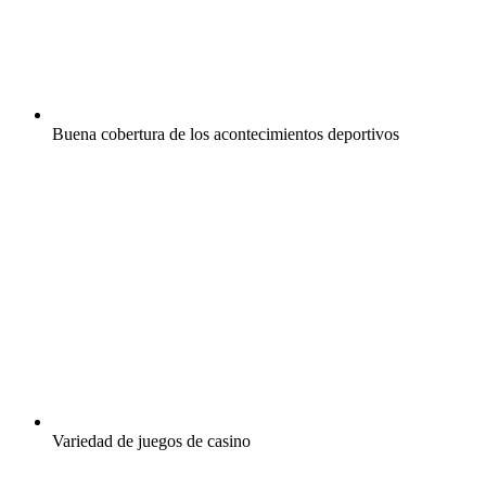
Buena cobertura de los acontecimientos deportivos
Variedad de juegos de casino