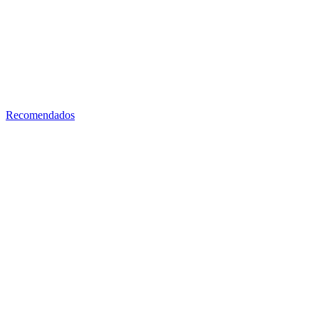
Recomendados